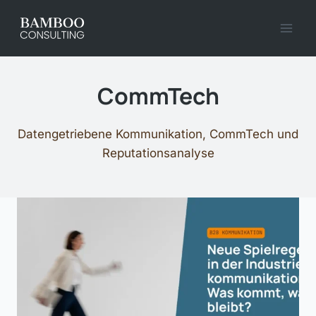
Zum
Inhalt
springen
CommTech
Datengetriebene Kommunikation, CommTech und
Reputationsanalyse