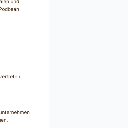
alen und
, Podbean
vertreten.
gsunternehmen
gen.