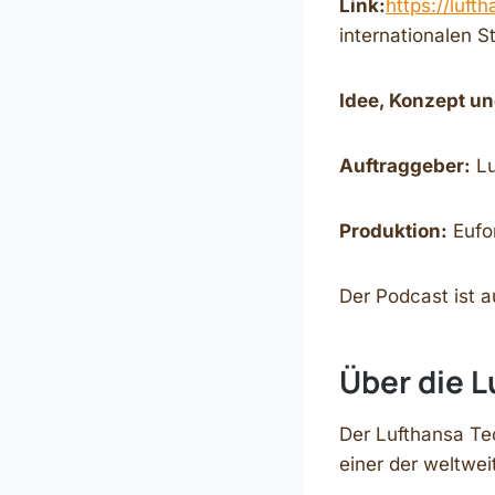
Link:
https://luft
internationalen 
Idee, Konzept u
Auftraggeber:
Lu
Produktion:
Eufo
Der Podcast ist a
Über die 
Der Lufthansa Te
einer der weltwei