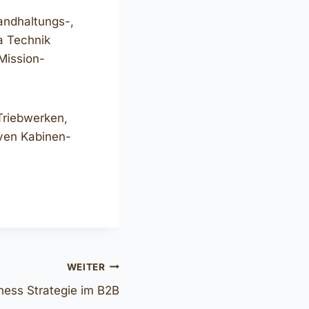
tandhaltungs-,
a Technik
Mission-
Triebwerken,
ven Kabinen-
WEITER
iness Strategie im B2B