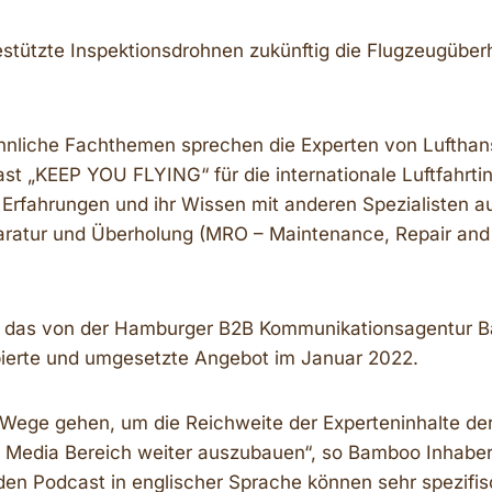
stützte Inspektionsdrohnen zukünftig die Flugzeugüber
hnliche Fachthemen sprechen die Experten von Lufthan
 „KEEP YOU FLYING“ für die internationale Luftfahrtind
n Erfahrungen und ihr Wissen mit anderen Spezialisten 
aratur und Überholung (MRO – Maintenance, Repair and
ng das von der Hamburger B2B Kommunikationsagentur 
pierte und umgesetzte Angebot im Januar 2022.
 Wege gehen, um die Reichweite der Experteninhalte de
l Media Bereich weiter auszubauen“, so Bamboo Inhaber
en Podcast in englischer Sprache können sehr spezif