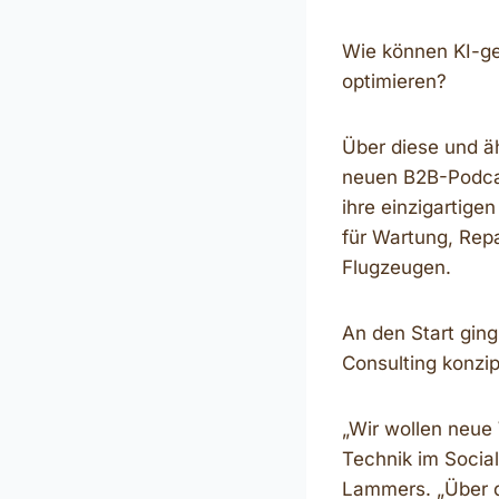
Wie können KI-ge
optimieren?
Über diese und ä
neuen B2B-Podcast
ihre einzigartige
für Wartung, Rep
Flugzeugen.
An den Start gi
Consulting konzi
„Wir wollen neue
Technik im Socia
Lammers. „Über d