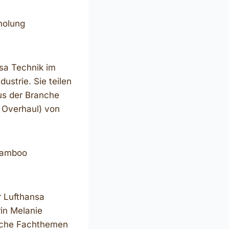
holung
sa Technik im
ustrie. Sie teilen
aus der Branche
 Overhaul) von
Bamboo
r Lufthansa
in Melanie
ische Fachthemen