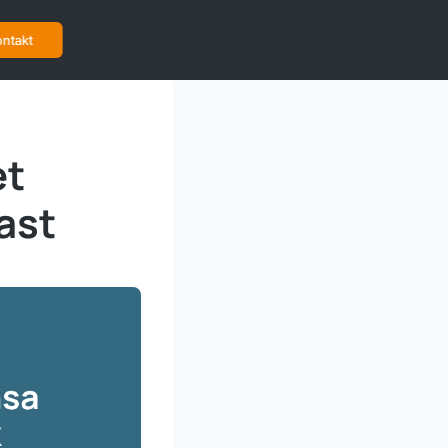
ntakt
et
ast