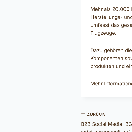
Mehr als 20.000 B
Herstellungs- un
umfasst das gesa
Flugzeuge.
Dazu gehören die
Komponenten sowi
produkten und ein
Mehr Information
Beitragsnavi
ZURÜCK
B2B Social Media: 