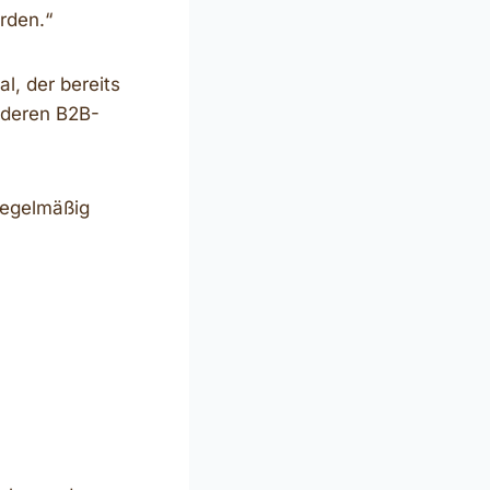
erden.“
l, der bereits
nderen B2B-
regelmäßig