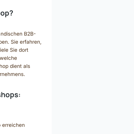
hop?
ändischen B2B-
en. Sie erfahren,
ele Sie dort
 welche
hop dient als
ernehmens.
shops:
 erreichen