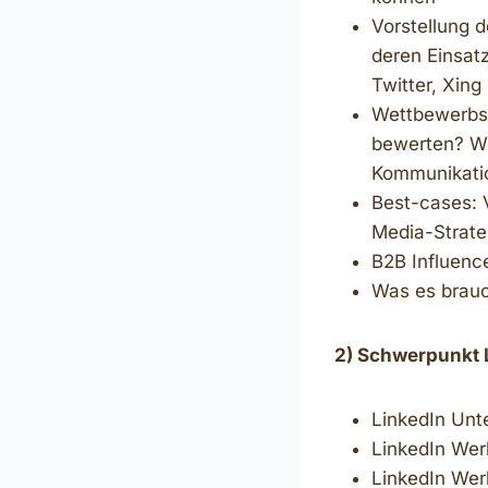
Vorstellung d
deren Einsat
Twitter, Xin
Wettbewerbsa
bewerten? We
Kommunikati
Best-cases: 
Media-Strate
B2B Influenc
Was es brauc
2) Schwerpunkt 
LinkedIn Unt
LinkedIn Werb
LinkedIn Wer