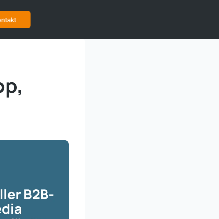
ntakt
op,