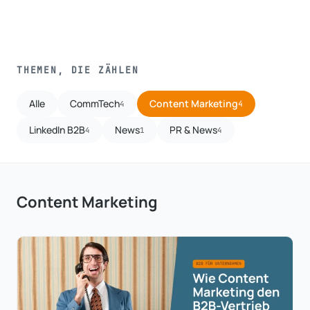
THEMEN, DIE ZÄHLEN
Alle
CommTech
Content Marketing
4
4
LinkedIn B2B
News
PR & News
4
1
4
Content Marketing