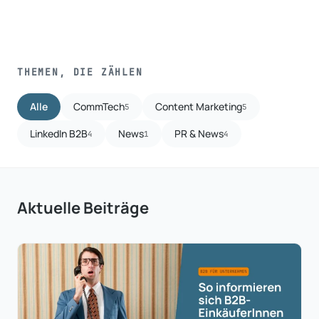
THEMEN, DIE ZÄHLEN
Alle
CommTech
Content Marketing
5
5
LinkedIn B2B
News
PR & News
4
1
4
Aktuelle Beiträge